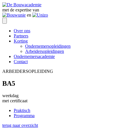
met de expertise van
en
Over ons
Partners
Korting
Ondernemersopleidingen
Arbeidersopleidingen
Ondernemersacademie
Contact
ARBEIDERSOPLEIDING
BA5
weekdag
met certificaat
Praktisch
Programma
terug naar overzicht